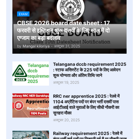
EXAM
CBSE 2026 board date sheet : 17
फरवरी से इम्तिहान शुरू दसवीं के लिए साल में दो
एग्जाम का बड़ा बदलाव
by
Mangal kiloriya
-
अक्टूबर 31, 2025
Telangana dccb requirement 2025
: स्टाफ असिस्टेंट के 225 पदों के लिए आवेदन
शुरू योग्यता और अंतिम तिथि जाने
अक्टूबर 19, 2025
RRC ner apprentice 2025 : रेलवे में
1104 अप्रेंटिस पदों पर बंपर भर्ती दसवीं पास
आईटीआई वाले युवाओं के लिए सीधी नौकरी का
सुनहरा मौका
अक्टूबर 20, 2025
Railway requirement 2025 : रेलवे में
बंपर भर्ती कई पदों पर निकाली गई है या नौकरी जल्द